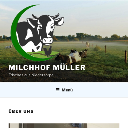
Zum
Inhalt
springen
MILCHHOF MÜLLER
Frisches aus Niedersorpe
Menü
ÜBER UNS